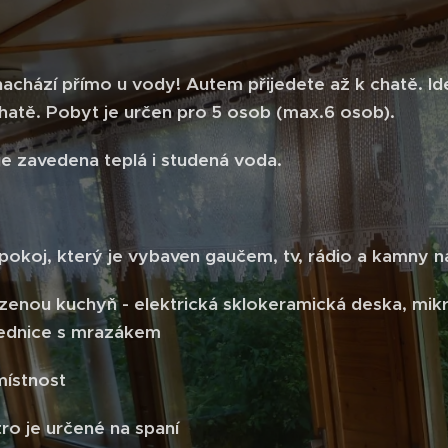
nachází přímo u vody! Autem přijedete až k chatě. I
hatě. Pobyt je určen pro 5 osob (max.6 osob).
je zavedena teplá i studená voda.
 pokoj, který je vybaven gaučem, tv, rádio a kamny 
řízenou kuchyň - elektrická sklokeramická deska, mik
lednice s mrazákem
místnost
tro je určené na spaní