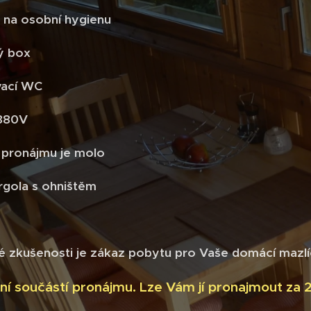
t na osobní hygienu
ý box
vací WC
/380V
í pronájmu je molo
rgola s ohništěm
é zkušenosti je zákaz pobytu pro Vaše domácí mazlí
ení součástí pronájmu. Lze Vám jí pronajmout za