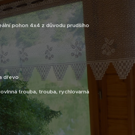
deální pohon 4x4 z důvodu prudšího
na dřevo
rovlnná trouba, trouba, rychlovarná