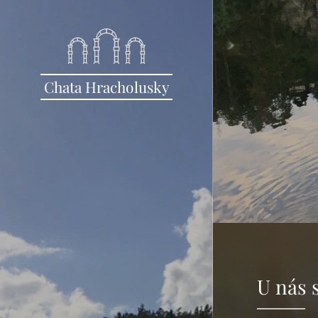
Chata Hracholusky
U nás 