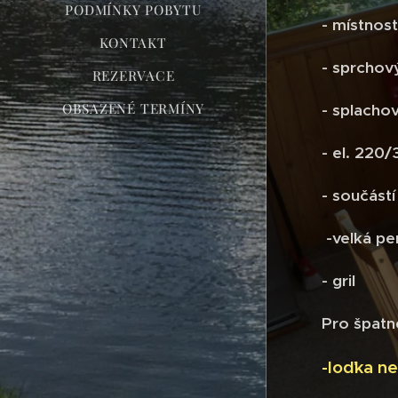
PODMÍNKY POBYTU
- místnos
KONTAKT
- sprchov
REZERVACE
OBSAZENÉ TERMÍNY
- splacho
- el. 220
- součást
-velká pe
- gril
Pro špatn
-loďka n