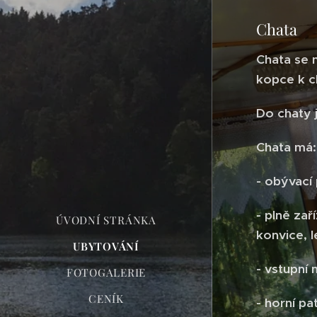
Chata
Chata se 
kopce k c
Do chaty 
Chata má:
- obývací
- plně za
ÚVODNÍ STRÁNKA
konvice, 
UBYTOVÁNÍ
- vstupní 
FOTOGALERIE
CENÍK
- horní pa