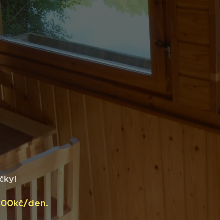
čky!
 200kč/den.